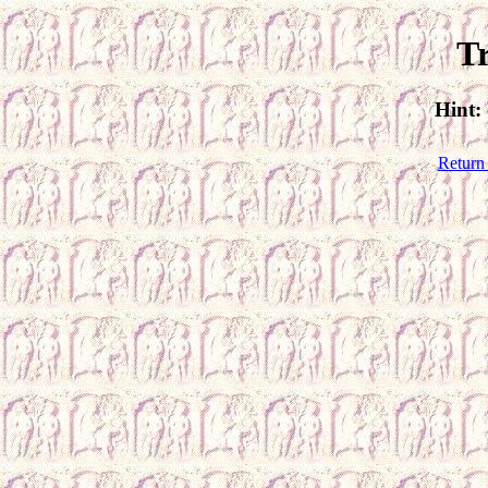
Tr
Hint: 
Return 